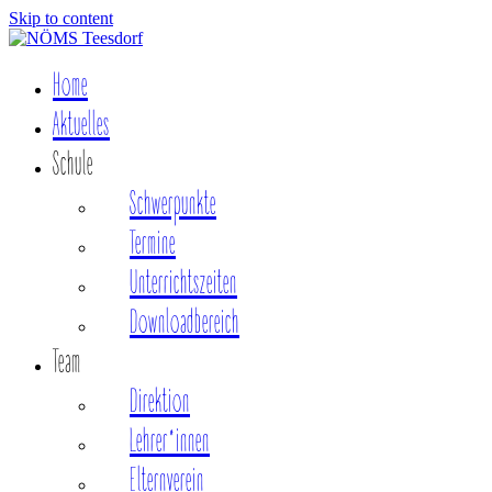
Skip to content
Home
Aktuelles
Schule
Schwerpunkte
Termine
Unterrichtszeiten
Downloadbereich
Team
Direktion
Lehrer*innen
Elternverein