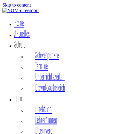
Skip to content
Home
Aktuelles
Schule
Schwerpunkte
Termine
Unterrichtszeiten
Downloadbereich
Team
Direktion
Lehrer*innen
Elternverein